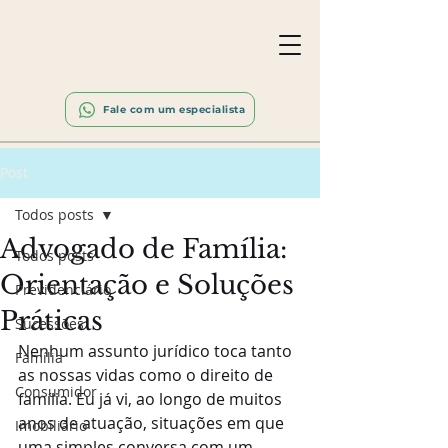
Fale com um especialista
Post
Todos posts
Advogado de Família:
Todos posts
Orientação e Soluções
Previdenciário
Práticas
Sucessões
Nenhum assunto jurídico toca tanto 
Família
as nossas vidas como o direito de 
Consumidor
família. Eu já vi, ao longo de muitos 
anos de atuação, situações em que 
Imobiliário
uma simples conversa com um 