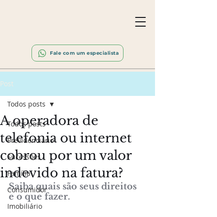
Fale com um especialista
Post
Todos posts
A operadora de
Todos posts
telefonia ou internet
Previdenciário
cobrou por um valor
Sucessões
indevido na fatura?
Família
Saiba quais são seus direitos 
Consumidor
e o que fazer.
Imobiliário