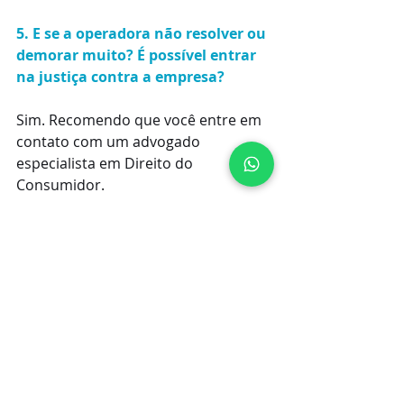
5. E se a operadora não resolver ou 
demorar muito? É possível entrar 
na justiça contra a empresa?
Sim. Recomendo que você entre em 
contato com um advogado 
especialista em Direito do 
Consumidor.
Ele será capaz de analisar o seu caso 
e te ajudará a juntar a 
documentação necessária para 
garantir os seus direitos 
diretamente com a operadora ou na 
Justiça. 
Conclusão