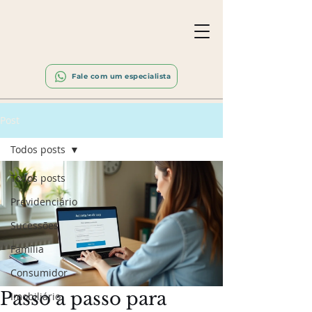
Fale com um especialista
Post
Todos posts
Todos posts
Previdenciário
Sucessões
Família
Consumidor
Passo a passo para
Imobiliário