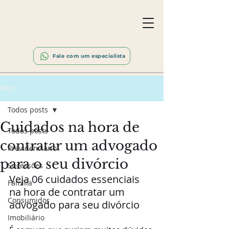
Fale com um especialista
Post
Todos posts
Cuidados na hora de
Todos posts
contratar um advogado
Previdenciário
para o seu divórcio
Sucessões
Veja 06 cuidados essenciais 
Família
na hora de contratar um 
Consumidor
advogado para seu divórcio
Imobiliário