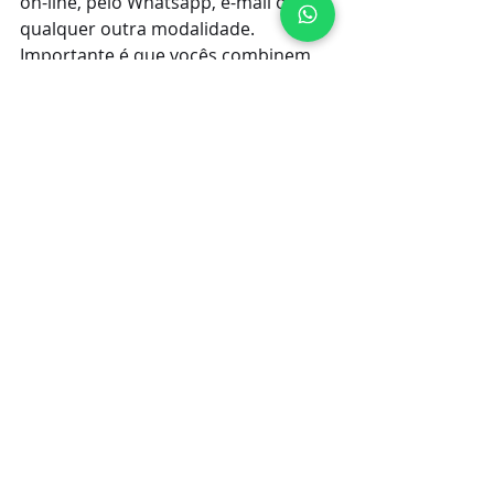
on-line, pelo Whatsapp, e-mail ou 
qualquer outra modalidade. 
Importante é que vocês combinem 
antes.
Além disso, é importante 
estabelecer de 
quanto em quanto 
tempo ele irá te passar 
informações sobre seu processo
.
Existe advogado que entra em 
contato a cada mês, semana, em 
qualquer andamento do processo, 
só nas decisões principais, etc.
Isso varia para cada pessoa. 
Veja o 
que é melhor para você e converse 
com seu advogado.