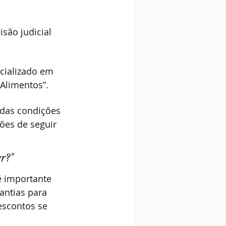
são judicial 
cializado em 
Alimentos”.
 das condições 
ões de seguir 
r?"
 importante 
antias para 
escontos se 