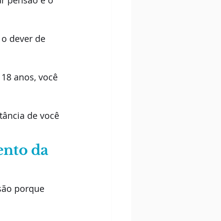
r pensão é o 
 o dever de 
 18 anos, você 
tância de você 
nto da 
são porque 