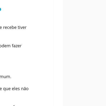
 
 recebe tiver 
odem fazer 
comum.
de que eles não 