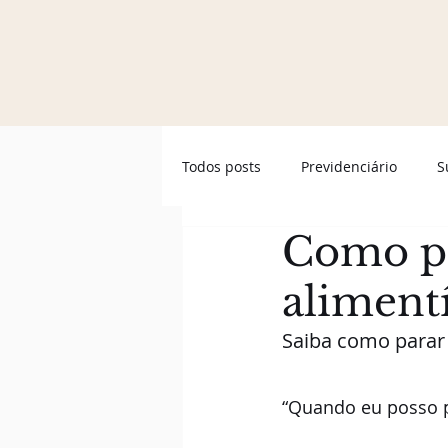
Todos posts
Previdenciário
S
Como pa
alimentí
Saiba como parar 
“Quando eu posso p