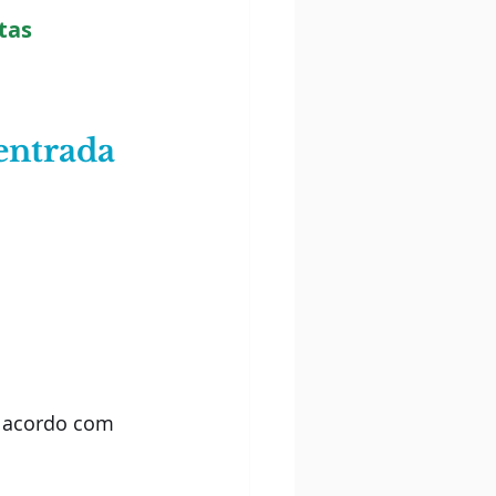
tas
entrada 
e acordo com 