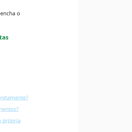
eencha o 
tas
rretamente?
imentos?
a própria