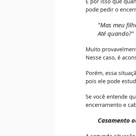
É por isso que qua
pode pedir o encer
"Mas meu filh
Até quando?"
Muito provavelmente
Nesse caso, é acon
Porém, essa situaç
pois ele pode estud
Se você entende que
encerramento e cabe
Casamento ou 