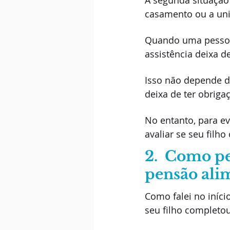
A segunda situação
casamento ou a uniã
Quando uma pessoa 
assistência deixa d
Isso não depende da
deixa de ter obriga
No entanto, para ev
avaliar se seu filho
2.  Como p
pensão ali
Como falei no iníc
seu filho completo