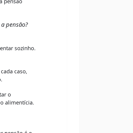
ga pensão 
 a pensão? 
entar sozinho. 
cada caso, 
.
ar o 
o alimentícia.