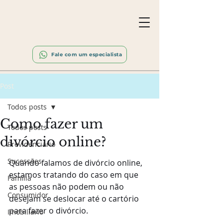
Fale com um especialista
Post
Todos posts
Como fazer um
Todos posts
divórcio online?
Previdenciário
Sucessões
Quando falamos de divórcio online, 
estamos tratando do caso em que 
Família
as pessoas não podem ou não 
Consumidor
desejam se deslocar até o cartório 
para fazer o divórcio.
Imobiliário