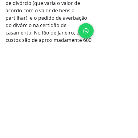
de divórcio (que varia o valor de 
acordo com o valor de bens a 
partilhar), e o pedido de averbação 
do divórcio na certidão de 
casamento. No Rio de Janeiro, esses 
custos são de aproximadamente 600 
reais.
Os honorários advocatícios variam 
para cada escritório. É calculado de 
acordo com a complexidade do 
caso, respeitando o mínimo 
estabelecido na Tabela de 
Honorários da OAB. Podemos 
oferecer várias formas de 
pagamento, inclusive parcelado em 
cartão de crédito, porém, por 
imposição da OAB, não podemos 
divulgar o valor do serviço na 