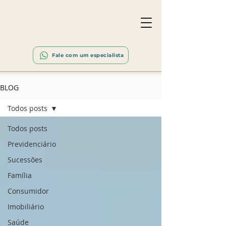
Fale com um especialista
BLOG
Todos posts
Todos posts
Previdenciário
Sucessões
Família
Consumidor
Imobiliário
Saúde