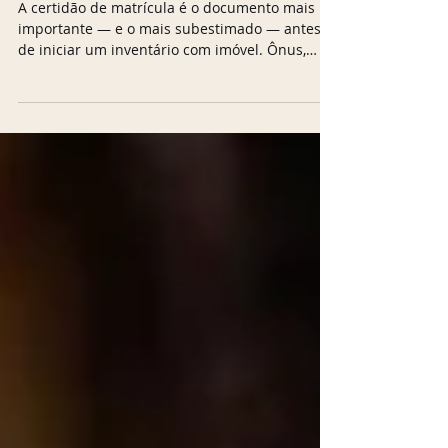
começar?
A certidão de matrícula é o documento mais
importante — e o mais subestimado — antes
de iniciar um inventário com imóvel. Ônus,
penhoras, averbações pendentes e erros de
medição podem mudar toda a estratégia.
Entenda o que analisar antes de começar. A
certidão de matrícula é o documento mais
importante — e o mais subestimado — antes
de iniciar um inventário com imóvel. Ônus,
penhoras, averbações pendentes e erros de
medição podem mudar toda a estratégia.
Entenda o que anal