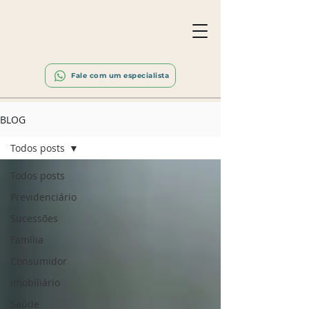
Fale com um especialista
BLOG
Todos posts
Todos posts
Previdenciário
Sucessões
Família
Consumidor
Imobiliário
Saúde