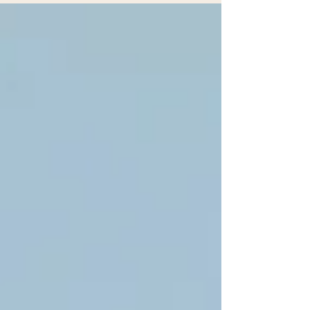
(boletos vencidos, ligações de credores,
notificações de banco ou mesmo processos
judiciais de cobrança). E a família, ainda no
luto, se depara com uma dúvida que gera
muita ansiedade: somos obrigados a pagar as
dívidas que ele deixou? A resposta direta é:
depende — e tem limites muito claros
estabelecidos por lei. Entender esses limites
pode evitar que os herdeiros paguem o que
não devem, ou