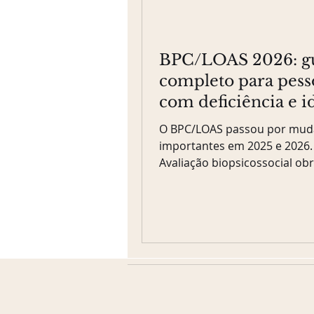
BPC/LOAS 2026: g
completo para pess
com deficiência e i
de baixa renda
O BPC/LOAS passou por mud
importantes em 2025 e 2026.
Avaliação biopsicossocial obr
novas deduções no cálculo d
Auxílio-Inclusão para quem 
emprego. Guia completo e at
quem tem direito, quanto va
pedir.