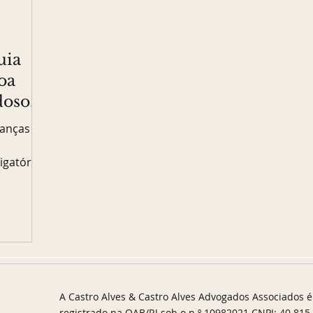
uia
oa
doso
anças
igatória,
e renda e
consegue
ualizado:
le e como
A Castro Alves & Castro Alves Advogados Associados é
registrado na OAB/RJ sob o n.º 10982021 CNPJ: 40.815