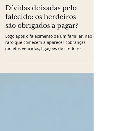
Dívidas deixadas pelo
falecido: os herdeiros
são obrigados a pagar?
Logo após o falecimento de um familiar, não é
raro que comecem a aparecer cobranças
(boletos vencidos, ligações de credores,
notificações de banco ou mesmo processos
judiciais de cobrança). E a família, ainda no
luto, se depara com uma dúvida que gera
muita ansiedade: somos obrigados a pagar as
dívidas que ele deixou? A resposta direta é:
depende — e tem limites muito claros
estabelecidos por lei. Entender esses limites
pode evitar que os herdeiros paguem o que