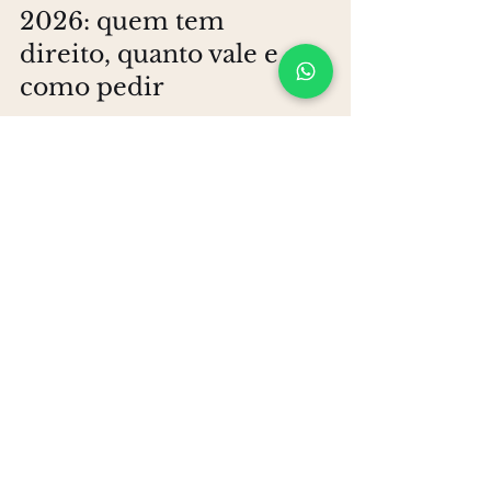
Salário maternidade
2026: quem tem
direito, quanto vale e
como pedir
Em 2025, o STF derrubou a carência de 10
contribuições para autônomas, MEIs e
seguradas especiais. Agora basta uma
contribuição válida antes do parto. Guia
completo e atualizado para 2026: quem tem
direito, quanto vale e como pedir.