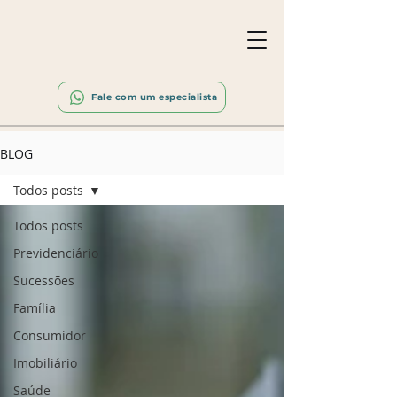
Fale com um especialista
BLOG
Todos posts
Todos posts
Previdenciário
Sucessões
Família
Consumidor
Imobiliário
Saúde