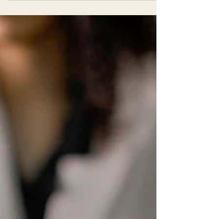
penhoras, averbações pendentes e erros de
medição podem mudar toda a estratégia.
Entenda o que analisar antes de começar. A
certidão de matrícula é o documento mais
importante — e o mais subestimado — antes
de iniciar um inventário com imóvel. Ônus,
penhoras, averbações pendentes e erros de
medição podem mudar toda a estratégia.
Entenda o que anal