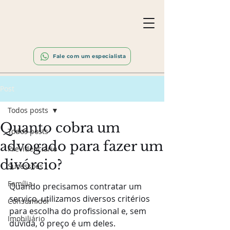
Fale com um especialista
Post
Todos posts
Quanto cobra um
Todos posts
advogado para fazer um
Previdenciário
divórcio?
Sucessões
Família
Quando precisamos contratar um 
serviço, utilizamos diversos critérios 
Consumidor
para escolha do profissional e, sem 
Imobiliário
dúvida, o preço é um deles.