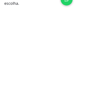
escolha.
Aqui no blog já escrevi um texto 
sobre outros fatores importantes na 
hora de contratar um advogado 
para seu divórcio. Clique no botão 
abaixo e conheça.
Clique aqui para falar com 
um dos nossos especialistas
Envie uma mensagem
Espero que eu tenha ajudado!
Forte Abraço! Até mais!